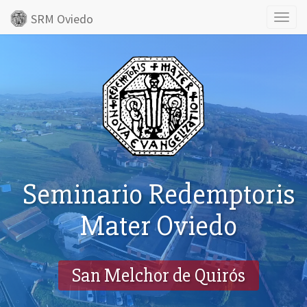
SRM Oviedo
Toggl
naviga
Seminario Redemptoris
Mater Oviedo
San Melchor de Quirós